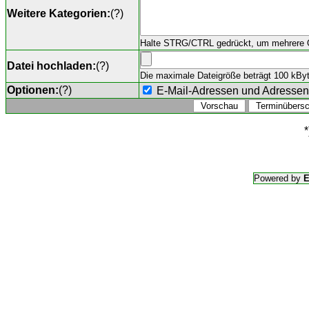
Weitere Kategorien:
(
?
)
Halte STRG/CTRL gedrückt, um mehrere O
Datei hochladen:
(
?
)
Die maximale Dateigröße beträgt 100 kByte,
Optionen:
(
?
)
E-Mail-Adressen und Adresse
*
Powered by
E