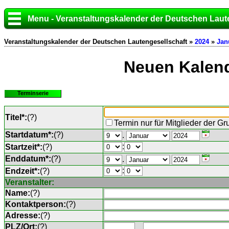
Menu - Veranstaltungskalender der Deutschen Laut
Veranstaltungskalender der Deutschen Lautengesellschaft »
2024
»
Jan
Neuen Kalend
Terminserie
Titel*:
(
?
)
Termin nur für Mitglieder der G
Startdatum*:
(
?
)
.
:
Startzeit*:
(
?
)
Enddatum*:
(
?
)
.
:
Endzeit*:
(
?
)
Veranstalter:
Name:
(
?
)
Kontaktperson:
(
?
)
Adresse:
(
?
)
PLZ/Ort:
(
?
)