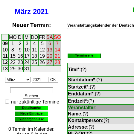
März
2021
Neuer Termin:
Veranstaltungskalender der Deutsch
MO
DI
MI
DO
FR
SA
SO
09
1
2
3
4
5
6
7
10
8
9
10
11
12
13
14
11
15
16
17
18
19
20
21
Terminserie
12
22
23
24
25
26
27
28
13
29
30
31
Titel*:
(
?
)
Startdatum*:
(
?
)
Startzeit*:
(
?
)
Enddatum*:
(
?
)
Endzeit*:
(
?
)
nur zukünftige Termine
Veranstalter:
Detailsuche
Name:
(
?
)
Neue Einträge
Suchergebnisse
Kontaktperson:
(
?
)
Adresse:
(
?
)
0 Termin im Kalender,
PLZ/Ort:
(
?
)