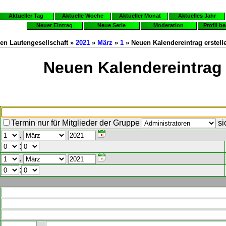
Aktueller Tag
Aktuelle Woche
Aktueller Monat
Aktuelles Jahr
Neuer Eintrag
Neue Serie
Moderation
Profil b
en Lautengesellschaft »
2021
»
März
»
1
» Neuen Kalendereintrag erstell
Neuen Kalendereintrag 
Termin nur für Mitglieder der Gruppe
si
.
:
.
: