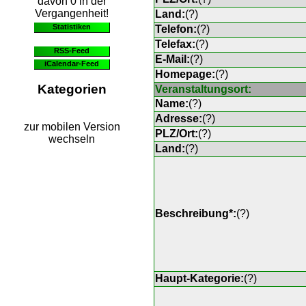
davon 0 in der
Vergangenheit!
Land:
(
?
)
Statistiken
Telefon:
(
?
)
Telefax:
(
?
)
RSS-Feed
E-Mail:
(
?
)
iCalendar-Feed
Homepage:
(
?
)
Kategorien
Veranstaltungsort:
Name:
(
?
)
Adresse:
(
?
)
zur mobilen Version
PLZ/Ort:
(
?
)
wechseln
Land:
(
?
)
Beschreibung*:
(
?
)
Haupt-Kategorie:
(
?
)