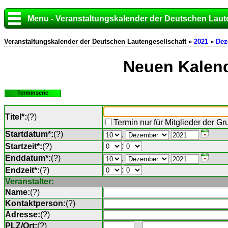
Menu - Veranstaltungskalender der Deutschen Laut
Veranstaltungskalender der Deutschen Lautengesellschaft »
2021
»
Dez
Neuen Kalend
Terminserie
Titel*:
(
?
)
Termin nur für Mitglieder der G
Startdatum*:
(
?
)
.
:
Startzeit*:
(
?
)
Enddatum*:
(
?
)
.
:
Endzeit*:
(
?
)
Veranstalter:
Name:
(
?
)
Kontaktperson:
(
?
)
Adresse:
(
?
)
PLZ/Ort:
(
?
)