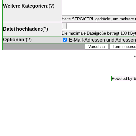
Weitere Kategorien:
(
?
)
Halte STRG/CTRL gedrückt, um mehrere O
Datei hochladen:
(
?
)
Die maximale Dateigröße beträgt 100 kByte,
Optionen:
(
?
)
E-Mail-Adressen und Adresse
*
Powered by
E