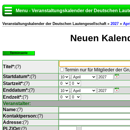
Menu - Veranstaltungskalender der Deutschen Laut
Veranstaltungskalender der Deutschen Lautengesellschaft »
2027
»
Apri
Neuen Kalend
Terminserie
Titel*:
(
?
)
Termin nur für Mitglieder der G
Startdatum*:
(
?
)
.
:
Startzeit*:
(
?
)
Enddatum*:
(
?
)
.
:
Endzeit*:
(
?
)
Veranstalter:
Name:
(
?
)
Kontaktperson:
(
?
)
Adresse:
(
?
)
PLZ/Ort:
(
?
)