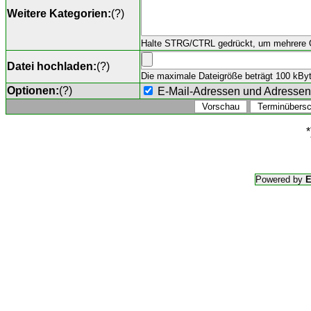
Weitere Kategorien:
(
?
)
Halte STRG/CTRL gedrückt, um mehrere O
Datei hochladen:
(
?
)
Die maximale Dateigröße beträgt 100 kByte,
Optionen:
(
?
)
E-Mail-Adressen und Adresse
*
Powered by
E