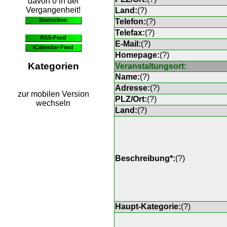
davon 0 in der
Vergangenheit!
Land:
(
?
)
Statistiken
Telefon:
(
?
)
Telefax:
(
?
)
RSS-Feed
E-Mail:
(
?
)
iCalendar-Feed
Homepage:
(
?
)
Kategorien
Veranstaltungsort:
Name:
(
?
)
Adresse:
(
?
)
zur mobilen Version
PLZ/Ort:
(
?
)
wechseln
Land:
(
?
)
Beschreibung*:
(
?
)
Haupt-Kategorie:
(
?
)