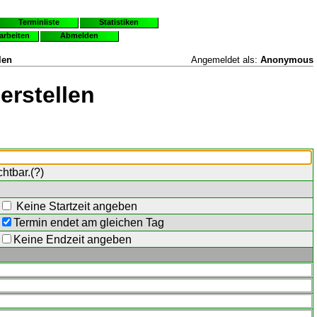
Terminliste
Statistiken
earbeiten
Abmelden
len
Angemeldet als:
Anonymous
erstellen
chtbar.(
?
)
Keine Startzeit angeben
Termin endet am gleichen Tag
Keine Endzeit angeben