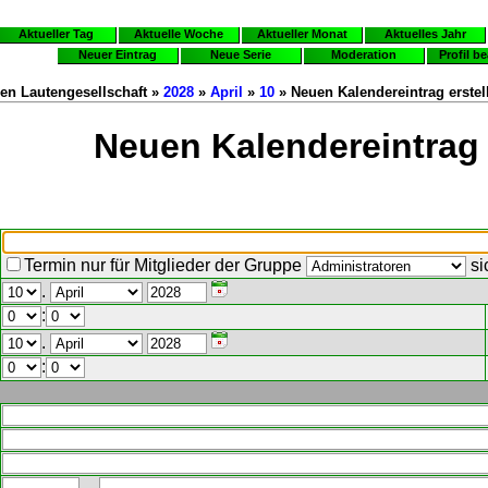
Aktueller Tag
Aktuelle Woche
Aktueller Monat
Aktuelles Jahr
Neuer Eintrag
Neue Serie
Moderation
Profil b
en Lautengesellschaft »
2028
»
April
»
10
» Neuen Kalendereintrag erstel
Neuen Kalendereintrag 
Termin nur für Mitglieder der Gruppe
si
.
:
.
: