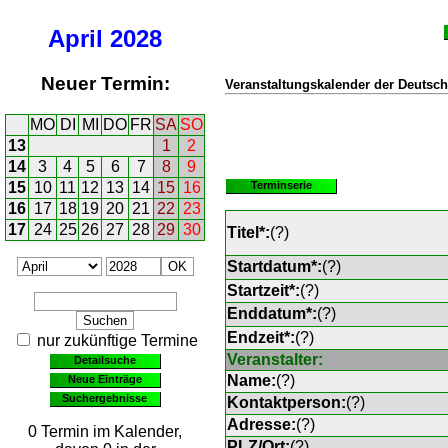
April
2028
Neuer Termin:
Veranstaltungskalender der Deutsch
MO
DI
MI
DO
FR
SA
SO
13
1
2
14
3
4
5
6
7
8
9
15
10
11
12
13
14
15
16
Terminserie
16
17
18
19
20
21
22
23
17
24
25
26
27
28
29
30
Titel*:
(
?
)
Startdatum*:
(
?
)
Startzeit*:
(
?
)
Enddatum*:
(
?
)
Endzeit*:
(
?
)
nur zukünftige Termine
Veranstalter:
Detailsuche
Name:
(
?
)
Neue Einträge
Suchergebnisse
Kontaktperson:
(
?
)
Adresse:
(
?
)
0 Termin im Kalender,
PLZ/Ort:
(
?
)