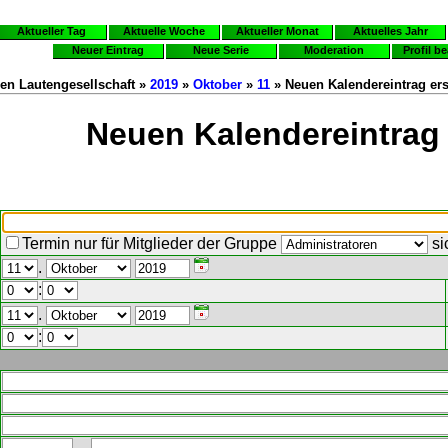
Aktueller Tag
Aktuelle Woche
Aktueller Monat
Aktuelles Jahr
Neuer Eintrag
Neue Serie
Moderation
Profil b
en Lautengesellschaft »
2019
»
Oktober
»
11
» Neuen Kalendereintrag ers
Neuen Kalendereintrag 
Termin nur für Mitglieder der Gruppe
si
.
:
.
: