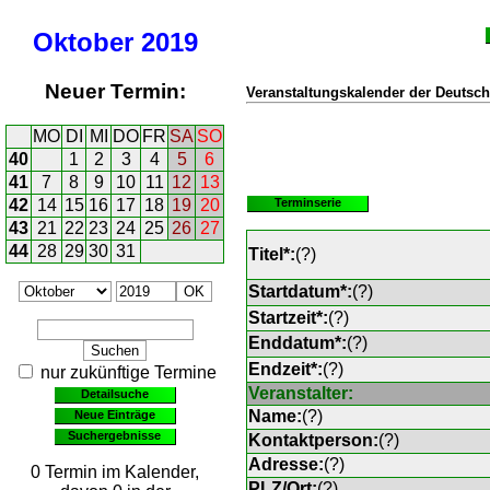
Oktober
2019
Neuer Termin:
Veranstaltungskalender der Deutsch
MO
DI
MI
DO
FR
SA
SO
40
1
2
3
4
5
6
41
7
8
9
10
11
12
13
42
14
15
16
17
18
19
20
Terminserie
43
21
22
23
24
25
26
27
44
28
29
30
31
Titel*:
(
?
)
Startdatum*:
(
?
)
Startzeit*:
(
?
)
Enddatum*:
(
?
)
Endzeit*:
(
?
)
nur zukünftige Termine
Veranstalter:
Detailsuche
Name:
(
?
)
Neue Einträge
Suchergebnisse
Kontaktperson:
(
?
)
Adresse:
(
?
)
0 Termin im Kalender,
PLZ/Ort:
(
?
)