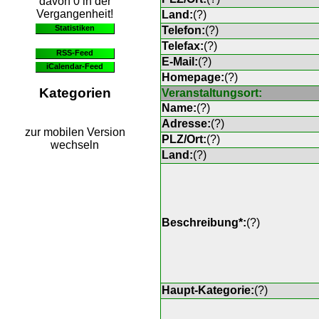
davon 0 in der
Vergangenheit!
Land:
(
?
)
Statistiken
Telefon:
(
?
)
Telefax:
(
?
)
RSS-Feed
E-Mail:
(
?
)
iCalendar-Feed
Homepage:
(
?
)
Kategorien
Veranstaltungsort:
Name:
(
?
)
Adresse:
(
?
)
zur mobilen Version
PLZ/Ort:
(
?
)
wechseln
Land:
(
?
)
Beschreibung*:
(
?
)
Haupt-Kategorie:
(
?
)