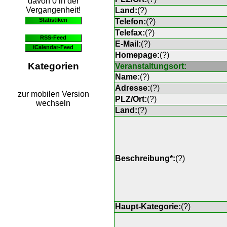
davon 0 in der
Vergangenheit!
Land:
(
?
)
Statistiken
Telefon:
(
?
)
Telefax:
(
?
)
RSS-Feed
E-Mail:
(
?
)
iCalendar-Feed
Homepage:
(
?
)
Kategorien
Veranstaltungsort:
Name:
(
?
)
Adresse:
(
?
)
zur mobilen Version
PLZ/Ort:
(
?
)
wechseln
Land:
(
?
)
Beschreibung*:
(
?
)
Haupt-Kategorie:
(
?
)