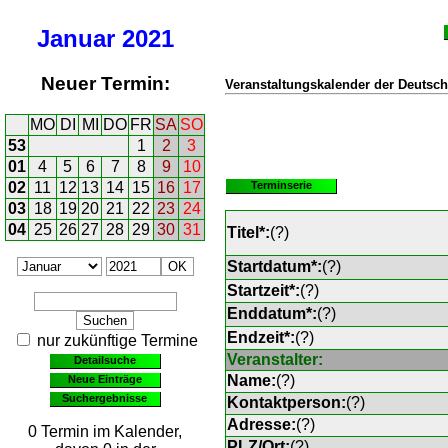
Januar
2021
Neuer Termin:
Veranstaltungskalender der Deutsch
MO
DI
MI
DO
FR
SA
SO
53
1
2
3
01
4
5
6
7
8
9
10
02
11
12
13
14
15
16
17
Terminserie
03
18
19
20
21
22
23
24
04
25
26
27
28
29
30
31
Titel*:
(
?
)
Startdatum*:
(
?
)
Startzeit*:
(
?
)
Enddatum*:
(
?
)
Endzeit*:
(
?
)
nur zukünftige Termine
Veranstalter:
Detailsuche
Name:
(
?
)
Neue Einträge
Suchergebnisse
Kontaktperson:
(
?
)
Adresse:
(
?
)
0 Termin im Kalender,
PLZ/Ort:
(
?
)