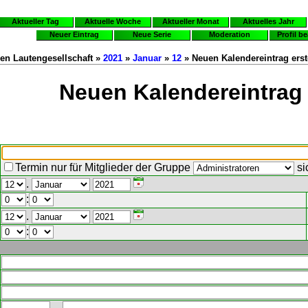
Aktueller Tag
Aktuelle Woche
Aktueller Monat
Aktuelles Jahr
Neuer Eintrag
Neue Serie
Moderation
Profil b
en Lautengesellschaft »
2021
»
Januar
»
12
» Neuen Kalendereintrag erst
Neuen Kalendereintrag 
Termin nur für Mitglieder der Gruppe
si
.
:
.
: