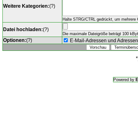
Weitere Kategorien:
(
?
)
Halte STRG/CTRL gedrückt, um mehrere O
Datei hochladen:
(
?
)
Die maximale Dateigröße beträgt 100 kByte,
Optionen:
(
?
)
E-Mail-Adressen und Adresse
*
Powered by
E