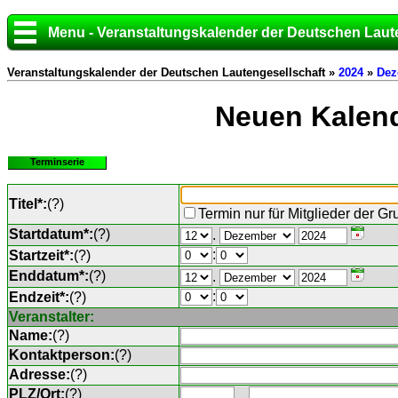
Menu - Veranstaltungskalender der Deutschen Laut
Veranstaltungskalender der Deutschen Lautengesellschaft »
2024
»
Dez
Neuen Kalend
Terminserie
Titel*:
(
?
)
Termin nur für Mitglieder der G
Startdatum*:
(
?
)
.
:
Startzeit*:
(
?
)
Enddatum*:
(
?
)
.
:
Endzeit*:
(
?
)
Veranstalter:
Name:
(
?
)
Kontaktperson:
(
?
)
Adresse:
(
?
)
PLZ/Ort:
(
?
)