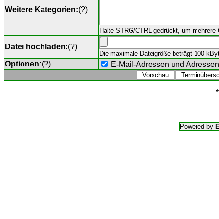
Weitere Kategorien:
(
?
)
Halte STRG/CTRL gedrückt, um mehrere O
Datei hochladen:
(
?
)
Die maximale Dateigröße beträgt 100 kByte,
Optionen:
(
?
)
E-Mail-Adressen und Adresse
*
Powered by
E