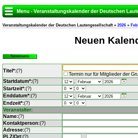
Menu - Veranstaltungskalender der Deutschen Laut
Veranstaltungskalender der Deutschen Lautengesellschaft »
2026
»
Feb
Neuen Kalend
Terminserie
Titel*:
(
?
)
Termin nur für Mitglieder der G
Startdatum*:
(
?
)
.
:
Startzeit*:
(
?
)
Enddatum*:
(
?
)
.
:
Endzeit*:
(
?
)
Veranstalter:
Name:
(
?
)
Kontaktperson:
(
?
)
Adresse:
(
?
)
PLZ/Ort:
(
?
)