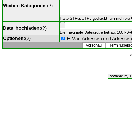
Weitere Kategorien:
(
?
)
Halte STRG/CTRL gedrückt, um mehrere O
Datei hochladen:
(
?
)
Die maximale Dateigröße beträgt 100 kByte,
Optionen:
(
?
)
E-Mail-Adressen und Adresse
*
Powered by
E