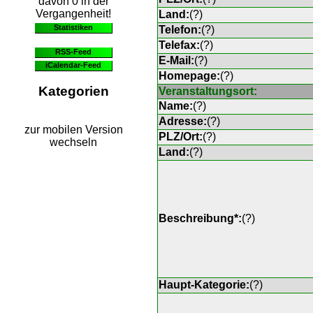
davon 0 in der
Vergangenheit!
Land:
(
?
)
Statistiken
Telefon:
(
?
)
Telefax:
(
?
)
RSS-Feed
E-Mail:
(
?
)
iCalendar-Feed
Homepage:
(
?
)
Kategorien
Veranstaltungsort:
Name:
(
?
)
Adresse:
(
?
)
zur mobilen Version
PLZ/Ort:
(
?
)
wechseln
Land:
(
?
)
Beschreibung*:
(
?
)
Haupt-Kategorie:
(
?
)