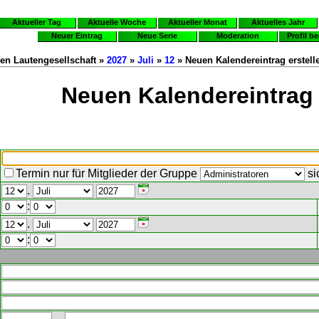
Aktueller Tag
Aktuelle Woche
Aktueller Monat
Aktuelles Jahr
Neuer Eintrag
Neue Serie
Moderation
Profil b
en Lautengesellschaft »
2027
»
Juli
»
12
» Neuen Kalendereintrag erstell
Neuen Kalendereintrag 
Termin nur für Mitglieder der Gruppe
si
.
:
.
: