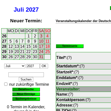
Juli
2027
Neuer Termin:
Veranstaltungskalender der Deutsch
MO
DI
MI
DO
FR
SA
SO
26
1
2
3
4
27
5
6
7
8
9
10
11
28
12
13
14
15
16
17
18
Terminserie
29
19
20
21
22
23
24
25
30
26
27
28
29
30
31
Titel*:
(
?
)
Startdatum*:
(
?
)
Startzeit*:
(
?
)
Enddatum*:
(
?
)
Endzeit*:
(
?
)
nur zukünftige Termine
Veranstalter:
Detailsuche
Name:
(
?
)
Neue Einträge
Suchergebnisse
Kontaktperson:
(
?
)
Adresse:
(
?
)
0 Termin im Kalender,
PLZ/Ort:
(
?
)