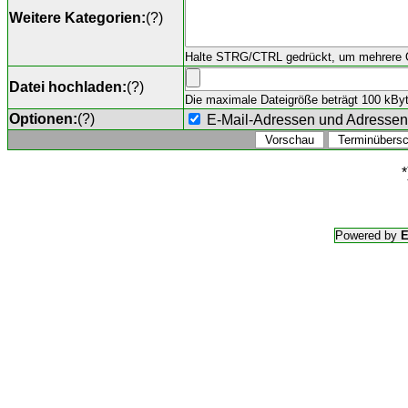
Weitere Kategorien:
(
?
)
Halte STRG/CTRL gedrückt, um mehrere O
Datei hochladen:
(
?
)
Die maximale Dateigröße beträgt 100 kByte,
Optionen:
(
?
)
E-Mail-Adressen und Adresse
*
Powered by
E