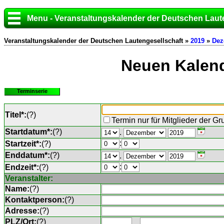
Menu - Veranstaltungskalender der Deutschen Laut
Veranstaltungskalender der Deutschen Lautengesellschaft »
2019
»
Dez
Neuen Kalend
Terminserie
Titel*:
(
?
)
Termin nur für Mitglieder der G
Startdatum*:
(
?
)
.
:
Startzeit*:
(
?
)
Enddatum*:
(
?
)
.
:
Endzeit*:
(
?
)
Veranstalter:
Name:
(
?
)
Kontaktperson:
(
?
)
Adresse:
(
?
)
PLZ/Ort:
(
?
)