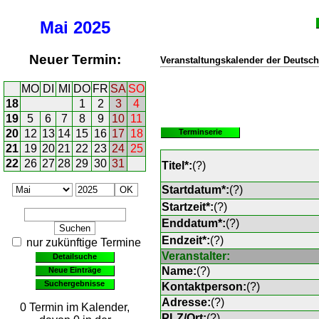
Mai
2025
Neuer Termin:
Veranstaltungskalender der Deutsch
MO
DI
MI
DO
FR
SA
SO
18
1
2
3
4
19
5
6
7
8
9
10
11
20
12
13
14
15
16
17
18
Terminserie
21
19
20
21
22
23
24
25
22
26
27
28
29
30
31
Titel*:
(
?
)
Startdatum*:
(
?
)
Startzeit*:
(
?
)
Enddatum*:
(
?
)
Endzeit*:
(
?
)
nur zukünftige Termine
Veranstalter:
Detailsuche
Name:
(
?
)
Neue Einträge
Suchergebnisse
Kontaktperson:
(
?
)
Adresse:
(
?
)
0 Termin im Kalender,
PLZ/Ort:
(
?
)