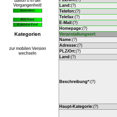
davon 0 in der
Vergangenheit!
Land:
(
?
)
Statistiken
Telefon:
(
?
)
Telefax:
(
?
)
RSS-Feed
E-Mail:
(
?
)
iCalendar-Feed
Homepage:
(
?
)
Kategorien
Veranstaltungsort:
Name:
(
?
)
Adresse:
(
?
)
zur mobilen Version
PLZ/Ort:
(
?
)
wechseln
Land:
(
?
)
Beschreibung*:
(
?
)
Haupt-Kategorie:
(
?
)