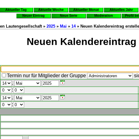
Aktueller Tag
Aktuelle Woche
Aktueller Monat
Aktuelles Jahr
Neuer Eintrag
Neue Serie
Moderation
Profil b
en Lautengesellschaft »
2025
»
Mai
»
14
» Neuen Kalendereintrag erstell
Neuen Kalendereintrag 
Termin nur für Mitglieder der Gruppe
si
.
:
.
: