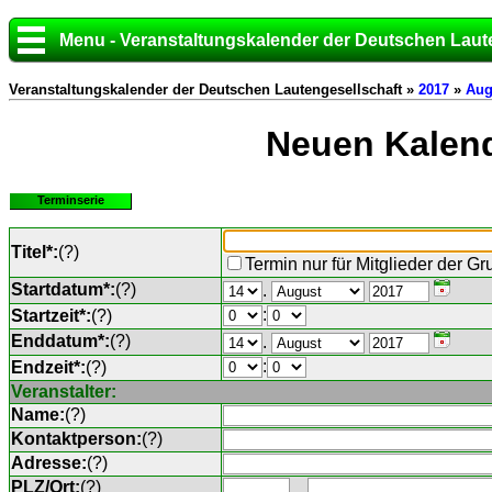
Menu - Veranstaltungskalender der Deutschen Laut
Veranstaltungskalender der Deutschen Lautengesellschaft »
2017
»
Aug
Neuen Kalend
Terminserie
Titel*:
(
?
)
Termin nur für Mitglieder der G
Startdatum*:
(
?
)
.
:
Startzeit*:
(
?
)
Enddatum*:
(
?
)
.
:
Endzeit*:
(
?
)
Veranstalter:
Name:
(
?
)
Kontaktperson:
(
?
)
Adresse:
(
?
)
PLZ/Ort:
(
?
)