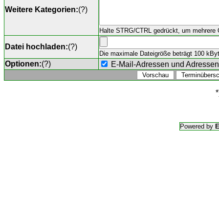
Weitere Kategorien:
(
?
)
Halte STRG/CTRL gedrückt, um mehrere O
Datei hochladen:
(
?
)
Die maximale Dateigröße beträgt 100 kByte,
Optionen:
(
?
)
E-Mail-Adressen und Adresse
*
Powered by
E