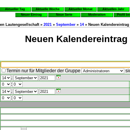
Aktueller Tag
Aktuelle Woche
Aktueller Monat
Aktuelles Jahr
Neuer Eintrag
Neue Serie
Moderation
Profil b
en Lautengesellschaft »
2021
»
September
»
14
» Neuen Kalendereintrag 
Neuen Kalendereintrag 
Termin nur für Mitglieder der Gruppe
si
.
:
.
: