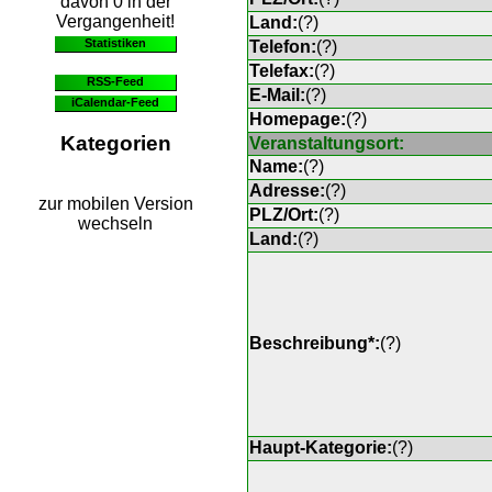
davon 0 in der
Vergangenheit!
Land:
(
?
)
Statistiken
Telefon:
(
?
)
Telefax:
(
?
)
RSS-Feed
E-Mail:
(
?
)
iCalendar-Feed
Homepage:
(
?
)
Kategorien
Veranstaltungsort:
Name:
(
?
)
Adresse:
(
?
)
zur mobilen Version
PLZ/Ort:
(
?
)
wechseln
Land:
(
?
)
Beschreibung*:
(
?
)
Haupt-Kategorie:
(
?
)