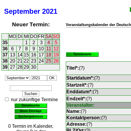
September
2021
Neuer Termin:
Veranstaltungskalender der Deutsch
MO
DI
MI
DO
FR
SA
SO
35
1
2
3
4
5
36
6
7
8
9
10
11
12
37
13
14
15
16
17
18
19
Terminserie
38
20
21
22
23
24
25
26
39
27
28
29
30
Titel*:
(
?
)
Startdatum*:
(
?
)
Startzeit*:
(
?
)
Enddatum*:
(
?
)
Endzeit*:
(
?
)
nur zukünftige Termine
Veranstalter:
Detailsuche
Name:
(
?
)
Neue Einträge
Suchergebnisse
Kontaktperson:
(
?
)
Adresse:
(
?
)
0 Termin im Kalender,
PLZ/Ort:
(
?
)