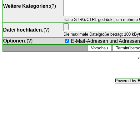
Weitere Kategorien:
(
?
)
Halte STRG/CTRL gedrückt, um mehrere O
Datei hochladen:
(
?
)
Die maximale Dateigröße beträgt 100 kByte,
Optionen:
(
?
)
E-Mail-Adressen und Adresse
*
Powered by
E