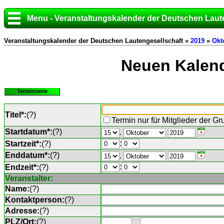
Menu - Veranstaltungskalender der Deutschen Laut
Veranstaltungskalender der Deutschen Lautengesellschaft »
2019
»
Okt
Neuen Kalend
Terminserie
Titel*:
(
?
)
Termin nur für Mitglieder der G
Startdatum*:
(
?
)
.
:
Startzeit*:
(
?
)
Enddatum*:
(
?
)
.
:
Endzeit*:
(
?
)
Veranstalter:
Name:
(
?
)
Kontaktperson:
(
?
)
Adresse:
(
?
)
PLZ/Ort:
(
?
)