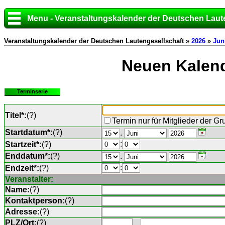
Menu - Veranstaltungskalender der Deutschen Laut
Veranstaltungskalender der Deutschen Lautengesellschaft »
2026
»
Jun
Neuen Kalend
Terminserie
Titel*:
(
?
)
Termin nur für Mitglieder der G
Startdatum*:
(
?
)
.
:
Startzeit*:
(
?
)
Enddatum*:
(
?
)
.
:
Endzeit*:
(
?
)
Veranstalter:
Name:
(
?
)
Kontaktperson:
(
?
)
Adresse:
(
?
)
PLZ/Ort:
(
?
)