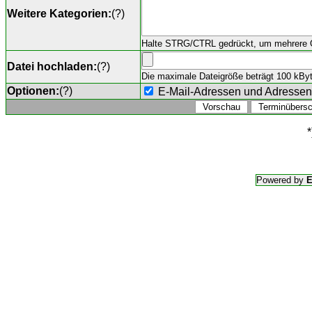
Weitere Kategorien:
(
?
)
Halte STRG/CTRL gedrückt, um mehrere O
Datei hochladen:
(
?
)
Die maximale Dateigröße beträgt 100 kByte,
Optionen:
(
?
)
E-Mail-Adressen und Adresse
*
Powered by
E