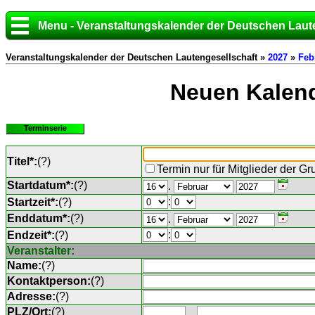
Menu - Veranstaltungskalender der Deutschen Laut
Veranstaltungskalender der Deutschen Lautengesellschaft »
2027
»
Feb
Neuen Kalend
Terminserie
Titel*:
(
?
)
Termin nur für Mitglieder der G
Startdatum*:
(
?
)
.
:
Startzeit*:
(
?
)
Enddatum*:
(
?
)
.
:
Endzeit*:
(
?
)
Veranstalter:
Name:
(
?
)
Kontaktperson:
(
?
)
Adresse:
(
?
)
PLZ/Ort:
(
?
)