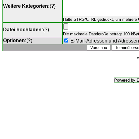
Weitere Kategorien:
(
?
)
Halte STRG/CTRL gedrückt, um mehrere O
Datei hochladen:
(
?
)
Die maximale Dateigröße beträgt 100 kByte,
Optionen:
(
?
)
E-Mail-Adressen und Adresse
*
Powered by
E