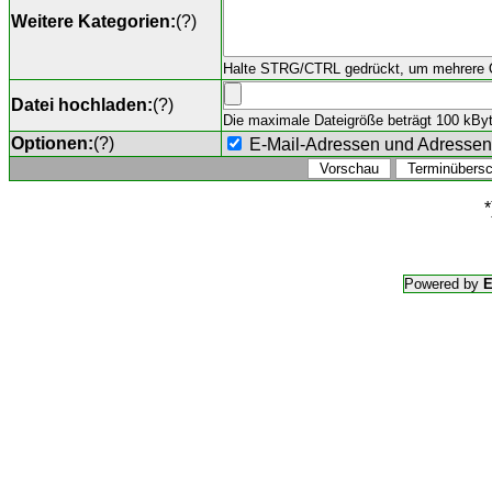
Weitere Kategorien:
(
?
)
Halte STRG/CTRL gedrückt, um mehrere O
Datei hochladen:
(
?
)
Die maximale Dateigröße beträgt 100 kByte,
Optionen:
(
?
)
E-Mail-Adressen und Adresse
*
Powered by
E