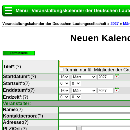
Menu - Veranstaltungskalender der Deutschen Laut
Veranstaltungskalender der Deutschen Lautengesellschaft »
2027
»
Mär
Neuen Kalend
Terminserie
Titel*:
(
?
)
Termin nur für Mitglieder der G
Startdatum*:
(
?
)
.
:
Startzeit*:
(
?
)
Enddatum*:
(
?
)
.
:
Endzeit*:
(
?
)
Veranstalter:
Name:
(
?
)
Kontaktperson:
(
?
)
Adresse:
(
?
)
PLZ/Ort:
(
?
)