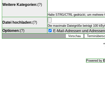
Weitere Kategorien:
(
?
)
Halte STRG/CTRL gedrückt, um mehrere O
Datei hochladen:
(
?
)
Die maximale Dateigröße beträgt 100 kByte,
Optionen:
(
?
)
E-Mail-Adressen und Adresse
*
Powered by
E