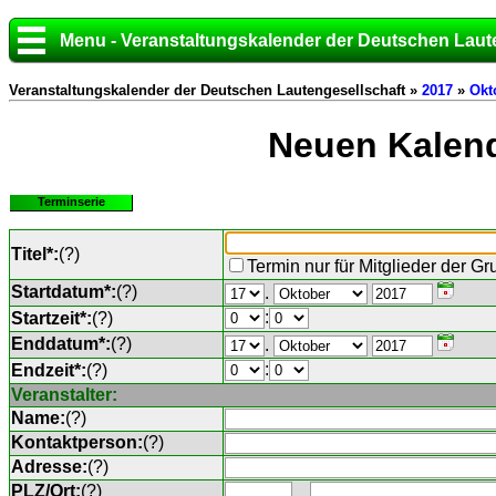
Menu - Veranstaltungskalender der Deutschen Laut
Veranstaltungskalender der Deutschen Lautengesellschaft »
2017
»
Okt
Neuen Kalend
Terminserie
Titel*:
(
?
)
Termin nur für Mitglieder der G
Startdatum*:
(
?
)
.
:
Startzeit*:
(
?
)
Enddatum*:
(
?
)
.
:
Endzeit*:
(
?
)
Veranstalter:
Name:
(
?
)
Kontaktperson:
(
?
)
Adresse:
(
?
)
PLZ/Ort:
(
?
)