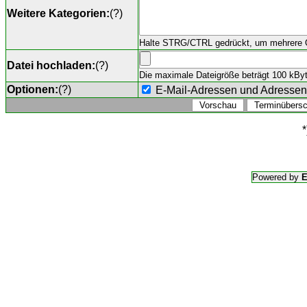
Weitere Kategorien:
(
?
)
Halte STRG/CTRL gedrückt, um mehrere O
Datei hochladen:
(
?
)
Die maximale Dateigröße beträgt 100 kByte,
Optionen:
(
?
)
E-Mail-Adressen und Adresse
*
Powered by
E