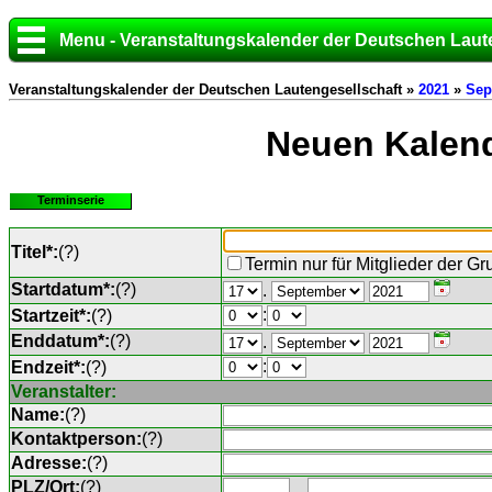
Menu - Veranstaltungskalender der Deutschen Laut
Veranstaltungskalender der Deutschen Lautengesellschaft »
2021
»
Sep
Neuen Kalend
Terminserie
Titel*:
(
?
)
Termin nur für Mitglieder der G
Startdatum*:
(
?
)
.
:
Startzeit*:
(
?
)
Enddatum*:
(
?
)
.
:
Endzeit*:
(
?
)
Veranstalter:
Name:
(
?
)
Kontaktperson:
(
?
)
Adresse:
(
?
)
PLZ/Ort:
(
?
)