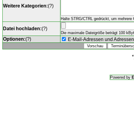
Weitere Kategorien:
(
?
)
Halte STRG/CTRL gedrückt, um mehrere O
Datei hochladen:
(
?
)
Die maximale Dateigröße beträgt 100 kByte,
Optionen:
(
?
)
E-Mail-Adressen und Adresse
*
Powered by
E