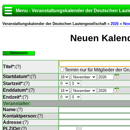
Menu - Veranstaltungskalender der Deutschen Laut
Veranstaltungskalender der Deutschen Lautengesellschaft »
2026
»
Nov
Neuen Kalend
Terminserie
Titel*:
(
?
)
Termin nur für Mitglieder der G
Startdatum*:
(
?
)
.
:
Startzeit*:
(
?
)
Enddatum*:
(
?
)
.
:
Endzeit*:
(
?
)
Veranstalter:
Name:
(
?
)
Kontaktperson:
(
?
)
Adresse:
(
?
)
PLZ/Ort:
(
?
)