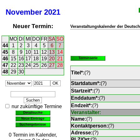
November
2021
Neuer Termin:
Veranstaltungskalender der Deutsch
MO
DI
MI
DO
FR
SA
SO
44
1
2
3
4
5
6
7
45
8
9
10
11
12
13
14
46
15
16
17
18
19
20
21
Terminserie
47
22
23
24
25
26
27
28
48
29
30
Titel*:
(
?
)
Startdatum*:
(
?
)
Startzeit*:
(
?
)
Enddatum*:
(
?
)
Endzeit*:
(
?
)
nur zukünftige Termine
Veranstalter:
Detailsuche
Name:
(
?
)
Neue Einträge
Suchergebnisse
Kontaktperson:
(
?
)
Adresse:
(
?
)
0 Termin im Kalender,
PLZ/Ort:
(
?
)