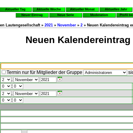
Aktueller Tag
Aktuelle Woche
Aktueller Monat
Aktuelles Jahr
Neuer Eintrag
Neue Serie
Moderation
Profil b
en Lautengesellschaft »
2021
»
November
»
2
» Neuen Kalendereintrag er
Neuen Kalendereintrag 
Termin nur für Mitglieder der Gruppe
si
.
:
.
: