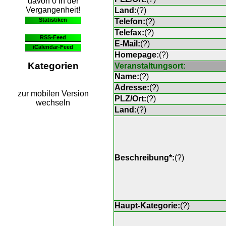
davon 0 in der
Vergangenheit!
Land:
(
?
)
Statistiken
Telefon:
(
?
)
Telefax:
(
?
)
RSS-Feed
E-Mail:
(
?
)
iCalendar-Feed
Homepage:
(
?
)
Kategorien
Veranstaltungsort:
Name:
(
?
)
Adresse:
(
?
)
zur mobilen Version
PLZ/Ort:
(
?
)
wechseln
Land:
(
?
)
Beschreibung*:
(
?
)
Haupt-Kategorie:
(
?
)