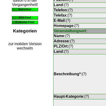
davon 0 in der
Vergangenheit!
Land:
(
?
)
Statistiken
Telefon:
(
?
)
Telefax:
(
?
)
RSS-Feed
E-Mail:
(
?
)
iCalendar-Feed
Homepage:
(
?
)
Kategorien
Veranstaltungsort:
Name:
(
?
)
Adresse:
(
?
)
zur mobilen Version
PLZ/Ort:
(
?
)
wechseln
Land:
(
?
)
Beschreibung*:
(
?
)
Haupt-Kategorie:
(
?
)