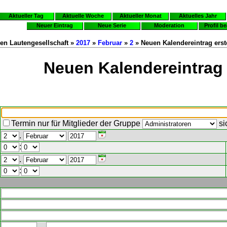
Aktueller Tag
Aktuelle Woche
Aktueller Monat
Aktuelles Jahr
Neuer Eintrag
Neue Serie
Moderation
Profil b
en Lautengesellschaft »
2017
»
Februar
»
2
» Neuen Kalendereintrag erst
Neuen Kalendereintrag 
Termin nur für Mitglieder der Gruppe
si
.
:
.
: