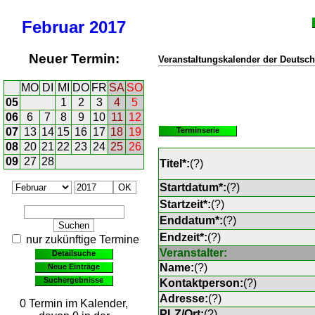
Februar
2017
Neuer Termin:
Veranstaltungskalender der Deutsch
MO
DI
MI
DO
FR
SA
SO
05
1
2
3
4
5
06
6
7
8
9
10
11
12
07
13
14
15
16
17
18
19
Terminserie
08
20
21
22
23
24
25
26
09
27
28
Titel*:
(
?
)
Startdatum*:
(
?
)
Startzeit*:
(
?
)
Enddatum*:
(
?
)
Endzeit*:
(
?
)
nur zukünftige Termine
Veranstalter:
Detailsuche
Name:
(
?
)
Neue Einträge
Suchergebnisse
Kontaktperson:
(
?
)
Adresse:
(
?
)
0 Termin im Kalender,
PLZ/Ort:
(
?
)