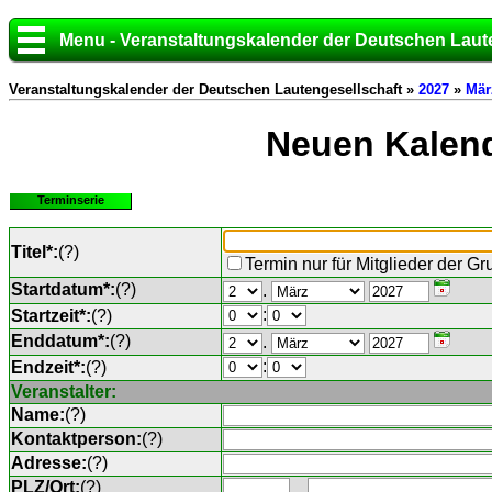
Menu - Veranstaltungskalender der Deutschen Laut
Veranstaltungskalender der Deutschen Lautengesellschaft »
2027
»
Mär
Neuen Kalend
Terminserie
Titel*:
(
?
)
Termin nur für Mitglieder der G
Startdatum*:
(
?
)
.
:
Startzeit*:
(
?
)
Enddatum*:
(
?
)
.
:
Endzeit*:
(
?
)
Veranstalter:
Name:
(
?
)
Kontaktperson:
(
?
)
Adresse:
(
?
)
PLZ/Ort:
(
?
)