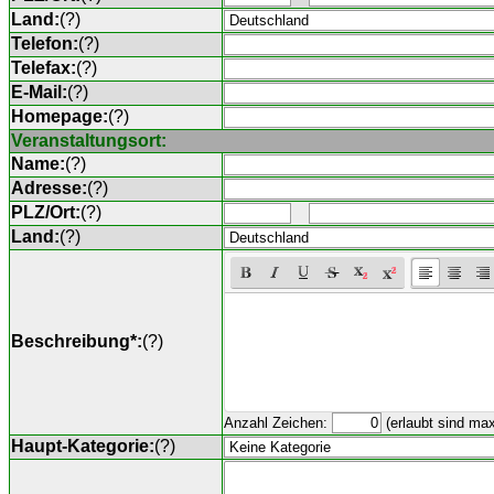
Land:
(
?
)
Telefon:
(
?
)
Telefax:
(
?
)
E-Mail:
(
?
)
Homepage:
(
?
)
Veranstaltungsort:
Name:
(
?
)
Adresse:
(
?
)
PLZ/Ort:
(
?
)
Land:
(
?
)
Beschreibung*:
(
?
)
Anzahl Zeichen:
(erlaubt sind ma
Haupt-Kategorie:
(
?
)