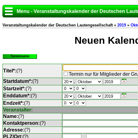
Menu - Veranstaltungskalender der Deutschen Laut
Veranstaltungskalender der Deutschen Lautengesellschaft »
2019
»
Okt
Neuen Kalend
Terminserie
Titel*:
(
?
)
Termin nur für Mitglieder der G
Startdatum*:
(
?
)
.
:
Startzeit*:
(
?
)
Enddatum*:
(
?
)
.
:
Endzeit*:
(
?
)
Veranstalter:
Name:
(
?
)
Kontaktperson:
(
?
)
Adresse:
(
?
)
PLZ/Ort:
(
?
)