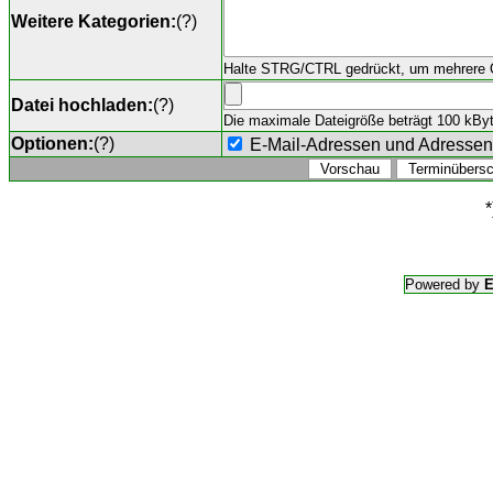
Weitere Kategorien:
(
?
)
Halte STRG/CTRL gedrückt, um mehrere O
Datei hochladen:
(
?
)
Die maximale Dateigröße beträgt 100 kByte,
Optionen:
(
?
)
E-Mail-Adressen und Adresse
*
Powered by
E