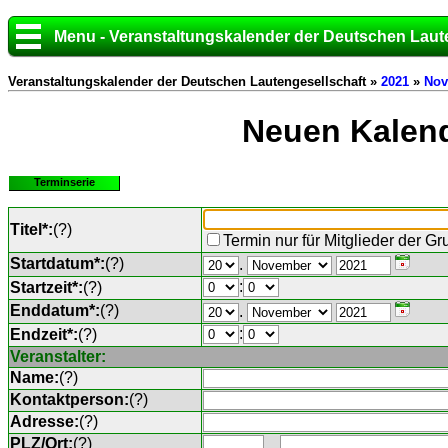
Menu - Veranstaltungskalender der Deutschen Laut
Veranstaltungskalender der Deutschen Lautengesellschaft »
2021
»
Nov
Neuen Kalend
Terminserie
Titel*:
(
?
)
Termin nur für Mitglieder der G
Startdatum*:
(
?
)
.
:
Startzeit*:
(
?
)
Enddatum*:
(
?
)
.
:
Endzeit*:
(
?
)
Veranstalter:
Name:
(
?
)
Kontaktperson:
(
?
)
Adresse:
(
?
)
PLZ/Ort:
(
?
)