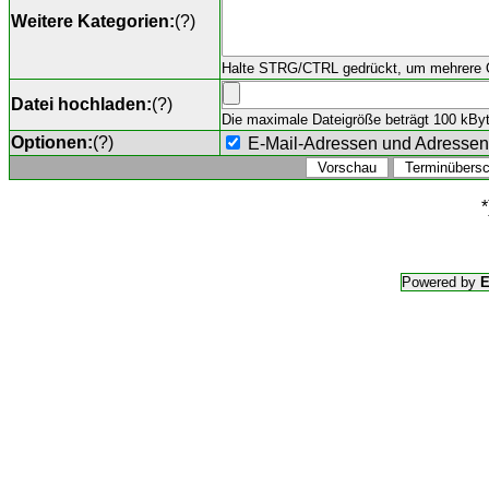
Weitere Kategorien:
(
?
)
Halte STRG/CTRL gedrückt, um mehrere O
Datei hochladen:
(
?
)
Die maximale Dateigröße beträgt 100 kByte,
Optionen:
(
?
)
E-Mail-Adressen und Adresse
*
Powered by
E