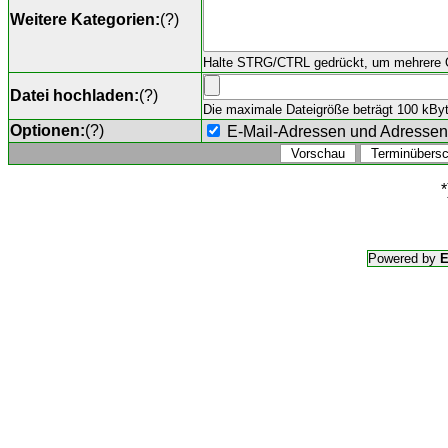
Weitere Kategorien:
(
?
)
Halte STRG/CTRL gedrückt, um mehrere O
Datei hochladen:
(
?
)
Die maximale Dateigröße beträgt 100 kByte,
Optionen:
(
?
)
E-Mail-Adressen und Adresse
*
Powered by
E