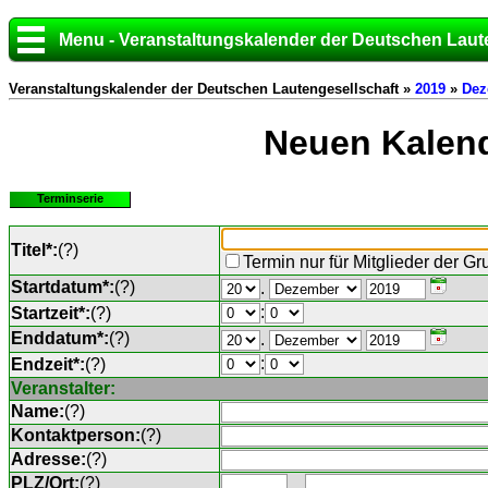
Menu - Veranstaltungskalender der Deutschen Laut
Veranstaltungskalender der Deutschen Lautengesellschaft »
2019
»
Dez
Neuen Kalend
Terminserie
Titel*:
(
?
)
Termin nur für Mitglieder der G
Startdatum*:
(
?
)
.
:
Startzeit*:
(
?
)
Enddatum*:
(
?
)
.
:
Endzeit*:
(
?
)
Veranstalter:
Name:
(
?
)
Kontaktperson:
(
?
)
Adresse:
(
?
)
PLZ/Ort:
(
?
)