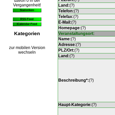
davon 0 in der
Vergangenheit!
Land:
(
?
)
Statistiken
Telefon:
(
?
)
Telefax:
(
?
)
RSS-Feed
E-Mail:
(
?
)
iCalendar-Feed
Homepage:
(
?
)
Kategorien
Veranstaltungsort:
Name:
(
?
)
Adresse:
(
?
)
zur mobilen Version
PLZ/Ort:
(
?
)
wechseln
Land:
(
?
)
Beschreibung*:
(
?
)
Haupt-Kategorie:
(
?
)