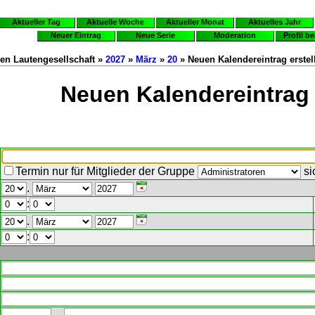
Aktueller Tag
Aktuelle Woche
Aktueller Monat
Aktuelles Jahr
Neuer Eintrag
Neue Serie
Moderation
Profil b
en Lautengesellschaft »
2027
»
März
»
20
» Neuen Kalendereintrag erstel
Neuen Kalendereintrag 
Termin nur für Mitglieder der Gruppe
si
.
:
.
: