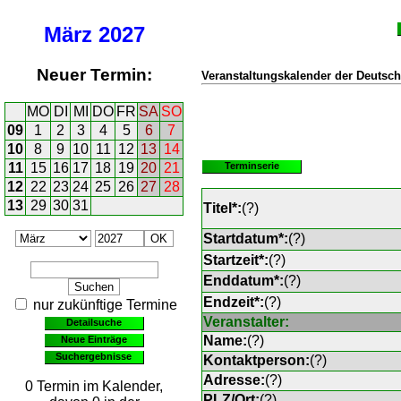
März
2027
Neuer Termin:
Veranstaltungskalender der Deutsch
MO
DI
MI
DO
FR
SA
SO
09
1
2
3
4
5
6
7
10
8
9
10
11
12
13
14
11
15
16
17
18
19
20
21
Terminserie
12
22
23
24
25
26
27
28
13
29
30
31
Titel*:
(
?
)
Startdatum*:
(
?
)
Startzeit*:
(
?
)
Enddatum*:
(
?
)
Endzeit*:
(
?
)
nur zukünftige Termine
Veranstalter:
Detailsuche
Name:
(
?
)
Neue Einträge
Suchergebnisse
Kontaktperson:
(
?
)
Adresse:
(
?
)
0 Termin im Kalender,
PLZ/Ort:
(
?
)