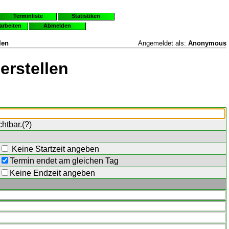
Terminliste
Statistiken
earbeiten
Abmelden
len
Angemeldet als:
Anonymous
erstellen
chtbar.(
?
)
Keine Startzeit angeben
Termin endet am gleichen Tag
Keine Endzeit angeben