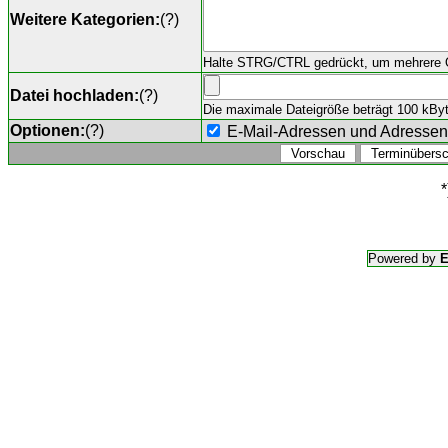
Weitere Kategorien:
(
?
)
Halte STRG/CTRL gedrückt, um mehrere O
Datei hochladen:
(
?
)
Die maximale Dateigröße beträgt 100 kByte,
Optionen:
(
?
)
E-Mail-Adressen und Adresse
*
Powered by
E