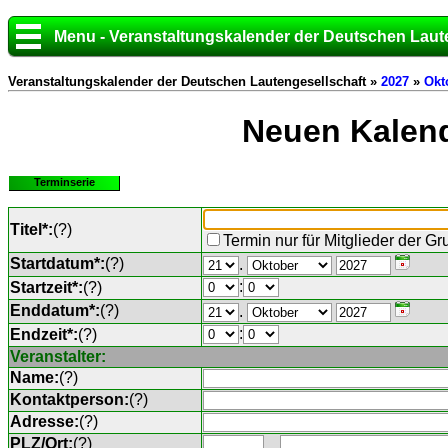
Menu - Veranstaltungskalender der Deutschen Laut
Veranstaltungskalender der Deutschen Lautengesellschaft »
2027
»
Okt
Neuen Kalend
Terminserie
Titel*:
(
?
)
Termin nur für Mitglieder der G
Startdatum*:
(
?
)
.
:
Startzeit*:
(
?
)
Enddatum*:
(
?
)
.
:
Endzeit*:
(
?
)
Veranstalter:
Name:
(
?
)
Kontaktperson:
(
?
)
Adresse:
(
?
)
PLZ/Ort:
(
?
)