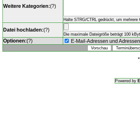
Weitere Kategorien:
(
?
)
Halte STRG/CTRL gedrückt, um mehrere O
Datei hochladen:
(
?
)
Die maximale Dateigröße beträgt 100 kByte,
Optionen:
(
?
)
E-Mail-Adressen und Adresse
*
Powered by
E