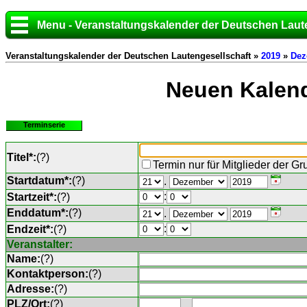
Menu - Veranstaltungskalender der Deutschen Laut
Veranstaltungskalender der Deutschen Lautengesellschaft »
2019
»
Dez
Neuen Kalend
Terminserie
Titel*:
(
?
)
Termin nur für Mitglieder der G
Startdatum*:
(
?
)
.
:
Startzeit*:
(
?
)
Enddatum*:
(
?
)
.
:
Endzeit*:
(
?
)
Veranstalter:
Name:
(
?
)
Kontaktperson:
(
?
)
Adresse:
(
?
)
PLZ/Ort:
(
?
)