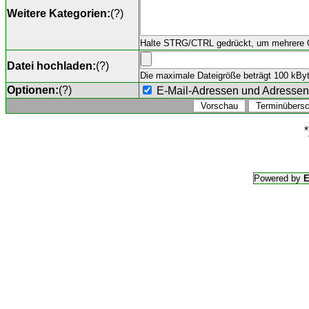
Weitere Kategorien:
(
?
)
Halte STRG/CTRL gedrückt, um mehrere O
Datei hochladen:
(
?
)
Die maximale Dateigröße beträgt 100 kByte,
Optionen:
(
?
)
E-Mail-Adressen und Adresse
*
Powered by
E