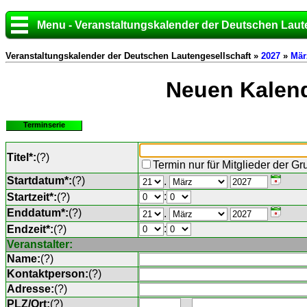
Menu - Veranstaltungskalender der Deutschen Laut
Veranstaltungskalender der Deutschen Lautengesellschaft »
2027
»
Mär
Neuen Kalend
Terminserie
Titel*:
(
?
)
Termin nur für Mitglieder der G
Startdatum*:
(
?
)
.
:
Startzeit*:
(
?
)
Enddatum*:
(
?
)
.
:
Endzeit*:
(
?
)
Veranstalter:
Name:
(
?
)
Kontaktperson:
(
?
)
Adresse:
(
?
)
PLZ/Ort:
(
?
)