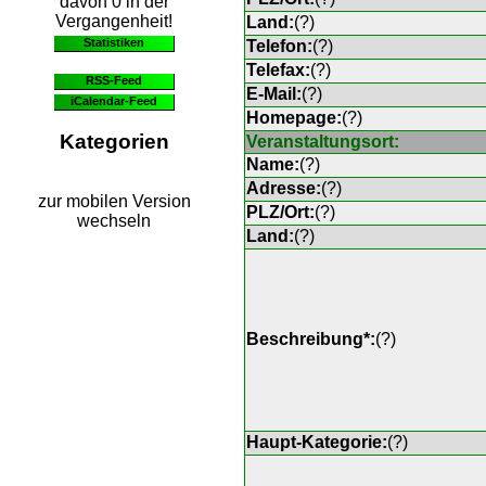
davon 0 in der
Vergangenheit!
Land:
(
?
)
Statistiken
Telefon:
(
?
)
Telefax:
(
?
)
RSS-Feed
E-Mail:
(
?
)
iCalendar-Feed
Homepage:
(
?
)
Kategorien
Veranstaltungsort:
Name:
(
?
)
Adresse:
(
?
)
zur mobilen Version
PLZ/Ort:
(
?
)
wechseln
Land:
(
?
)
Beschreibung*:
(
?
)
Haupt-Kategorie:
(
?
)