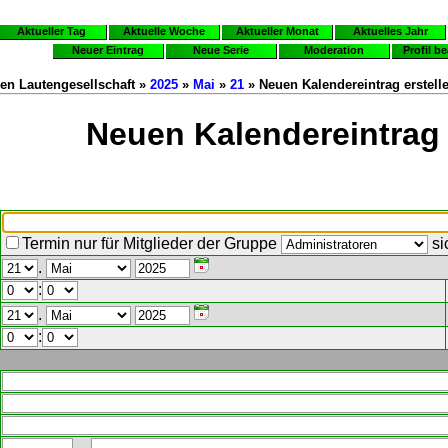
Aktueller Tag
Aktuelle Woche
Aktueller Monat
Aktuelles Jahr
Neuer Eintrag
Neue Serie
Moderation
Profil b
en Lautengesellschaft »
2025
»
Mai
»
21
» Neuen Kalendereintrag erstell
Neuen Kalendereintrag 
Termin nur für Mitglieder der Gruppe
si
.
:
.
: