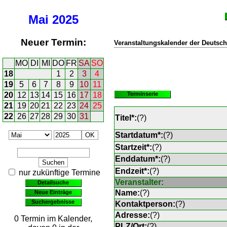
Mai
2025
Neuer Termin:
Veranstaltungskalender der Deutsch
MO
DI
MI
DO
FR
SA
SO
18
1
2
3
4
19
5
6
7
8
9
10
11
20
12
13
14
15
16
17
18
Terminserie
21
19
20
21
22
23
24
25
22
26
27
28
29
30
31
Titel*:
(
?
)
Startdatum*:
(
?
)
Startzeit*:
(
?
)
Enddatum*:
(
?
)
Endzeit*:
(
?
)
nur zukünftige Termine
Veranstalter:
Detailsuche
Name:
(
?
)
Neue Einträge
Suchergebnisse
Kontaktperson:
(
?
)
Adresse:
(
?
)
0 Termin im Kalender,
PLZ/Ort:
(
?
)