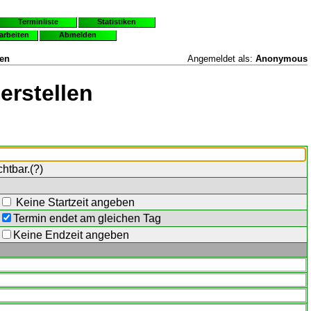
Terminliste
Statistiken
earbeiten
Abmelden
len
Angemeldet als:
Anonymous
erstellen
chtbar.(
?
)
Keine Startzeit angeben
Termin endet am gleichen Tag
Keine Endzeit angeben