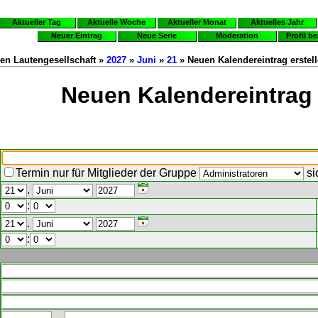
Aktueller Tag
Aktuelle Woche
Aktueller Monat
Aktuelles Jahr
Neuer Eintrag
Neue Serie
Moderation
Profil b
en Lautengesellschaft »
2027
»
Juni
»
21
» Neuen Kalendereintrag erstel
Neuen Kalendereintrag 
Termin nur für Mitglieder der Gruppe
si
.
:
.
: