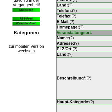
davon 0 in der
Vergangenheit!
Land:
(
?
)
Statistiken
Telefon:
(
?
)
Telefax:
(
?
)
RSS-Feed
E-Mail:
(
?
)
iCalendar-Feed
Homepage:
(
?
)
Kategorien
Veranstaltungsort:
Name:
(
?
)
Adresse:
(
?
)
zur mobilen Version
PLZ/Ort:
(
?
)
wechseln
Land:
(
?
)
Beschreibung*:
(
?
)
Haupt-Kategorie:
(
?
)