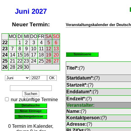
Juni
2027
Neuer Termin:
Veranstaltungskalender der Deutsch
MO
DI
MI
DO
FR
SA
SO
22
1
2
3
4
5
6
23
7
8
9
10
11
12
13
24
14
15
16
17
18
19
20
Terminserie
25
21
22
23
24
25
26
27
26
28
29
30
Titel*:
(
?
)
Startdatum*:
(
?
)
Startzeit*:
(
?
)
Enddatum*:
(
?
)
Endzeit*:
(
?
)
nur zukünftige Termine
Veranstalter:
Detailsuche
Name:
(
?
)
Neue Einträge
Suchergebnisse
Kontaktperson:
(
?
)
Adresse:
(
?
)
0 Termin im Kalender,
PLZ/Ort:
(
?
)