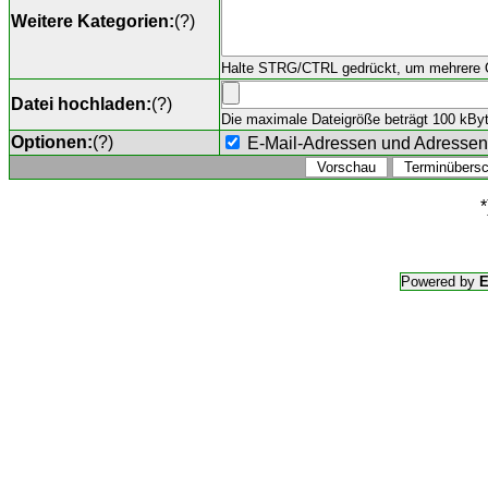
Weitere Kategorien:
(
?
)
Halte STRG/CTRL gedrückt, um mehrere O
Datei hochladen:
(
?
)
Die maximale Dateigröße beträgt 100 kByte,
Optionen:
(
?
)
E-Mail-Adressen und Adresse
*
Powered by
E