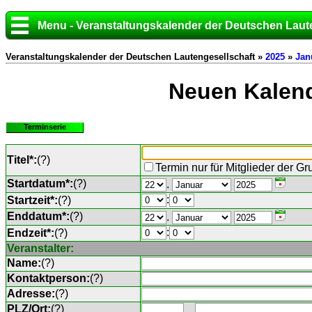
Menu - Veranstaltungskalender der Deutschen Laut
Veranstaltungskalender der Deutschen Lautengesellschaft »
2025
»
Jan
Neuen Kalend
Terminserie
Titel*:
(
?
)
Termin nur für Mitglieder der G
Startdatum*:
(
?
)
.
:
Startzeit*:
(
?
)
Enddatum*:
(
?
)
.
:
Endzeit*:
(
?
)
Veranstalter:
Name:
(
?
)
Kontaktperson:
(
?
)
Adresse:
(
?
)
PLZ/Ort:
(
?
)