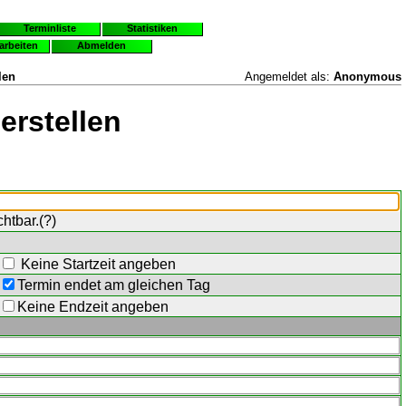
Terminliste
Statistiken
earbeiten
Abmelden
len
Angemeldet als:
Anonymous
erstellen
chtbar.(
?
)
Keine Startzeit angeben
Termin endet am gleichen Tag
Keine Endzeit angeben