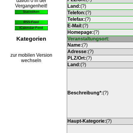
davon 0 in der
Vergangenheit!
Land:
(
?
)
Statistiken
Telefon:
(
?
)
Telefax:
(
?
)
RSS-Feed
E-Mail:
(
?
)
iCalendar-Feed
Homepage:
(
?
)
Kategorien
Veranstaltungsort:
Name:
(
?
)
Adresse:
(
?
)
zur mobilen Version
PLZ/Ort:
(
?
)
wechseln
Land:
(
?
)
Beschreibung*:
(
?
)
Haupt-Kategorie:
(
?
)