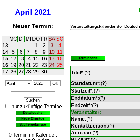
April
2021
Neuer Termin:
Veranstaltungskalender der Deutsch
MO
DI
MI
DO
FR
SA
SO
13
1
2
3
4
14
5
6
7
8
9
10
11
15
12
13
14
15
16
17
18
Terminserie
16
19
20
21
22
23
24
25
17
26
27
28
29
30
Titel*:
(
?
)
Startdatum*:
(
?
)
Startzeit*:
(
?
)
Enddatum*:
(
?
)
Endzeit*:
(
?
)
nur zukünftige Termine
Veranstalter:
Detailsuche
Name:
(
?
)
Neue Einträge
Suchergebnisse
Kontaktperson:
(
?
)
Adresse:
(
?
)
0 Termin im Kalender,
PLZ/Ort:
(
?
)