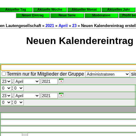
Aktueller Tag
Aktuelle Woche
Aktueller Monat
Aktuelles Jahr
Neuer Eintrag
Neue Serie
Moderation
Profil b
en Lautengesellschaft »
2021
»
April
»
23
» Neuen Kalendereintrag erstel
Neuen Kalendereintrag 
Termin nur für Mitglieder der Gruppe
si
.
:
.
: