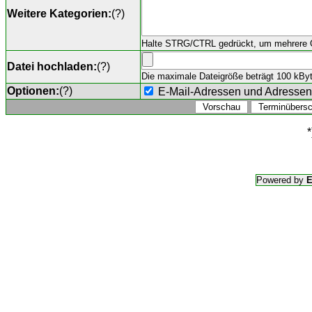
Weitere Kategorien:
(
?
)
Halte STRG/CTRL gedrückt, um mehrere O
Datei hochladen:
(
?
)
Die maximale Dateigröße beträgt 100 kByte,
Optionen:
(
?
)
E-Mail-Adressen und Adresse
*
Powered by
E