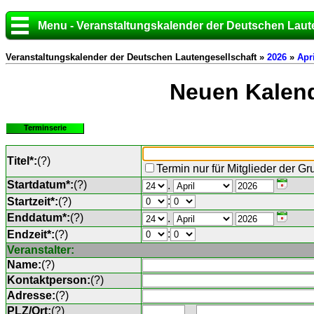
Menu - Veranstaltungskalender der Deutschen Laut
Veranstaltungskalender der Deutschen Lautengesellschaft »
2026
»
Apri
Neuen Kalend
Terminserie
Titel*:
(
?
)
Termin nur für Mitglieder der G
Startdatum*:
(
?
)
.
:
Startzeit*:
(
?
)
Enddatum*:
(
?
)
.
:
Endzeit*:
(
?
)
Veranstalter:
Name:
(
?
)
Kontaktperson:
(
?
)
Adresse:
(
?
)
PLZ/Ort:
(
?
)