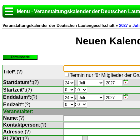
Menu - Veranstaltungskalender der Deutschen Laut
Veranstaltungskalender der Deutschen Lautengesellschaft »
2027
»
Juli
Neuen Kalend
Terminserie
Titel*:
(
?
)
Termin nur für Mitglieder der G
Startdatum*:
(
?
)
.
:
Startzeit*:
(
?
)
Enddatum*:
(
?
)
.
:
Endzeit*:
(
?
)
Veranstalter:
Name:
(
?
)
Kontaktperson:
(
?
)
Adresse:
(
?
)
PLZ/Ort:
(
?
)