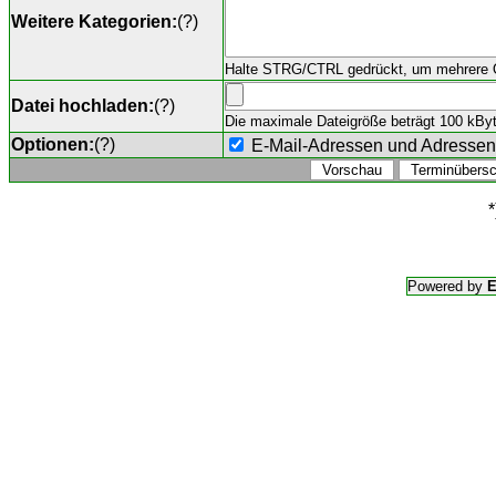
Weitere Kategorien:
(
?
)
Halte STRG/CTRL gedrückt, um mehrere O
Datei hochladen:
(
?
)
Die maximale Dateigröße beträgt 100 kByte,
Optionen:
(
?
)
E-Mail-Adressen und Adresse
*
Powered by
E