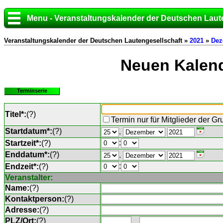
Menu - Veranstaltungskalender der Deutschen Laut
Veranstaltungskalender der Deutschen Lautengesellschaft »
2021
»
Dez
Neuen Kalend
Terminserie
Titel*:
(
?
)
Termin nur für Mitglieder der G
Startdatum*:
(
?
)
.
:
Startzeit*:
(
?
)
Enddatum*:
(
?
)
.
:
Endzeit*:
(
?
)
Veranstalter:
Name:
(
?
)
Kontaktperson:
(
?
)
Adresse:
(
?
)
PLZ/Ort:
(
?
)