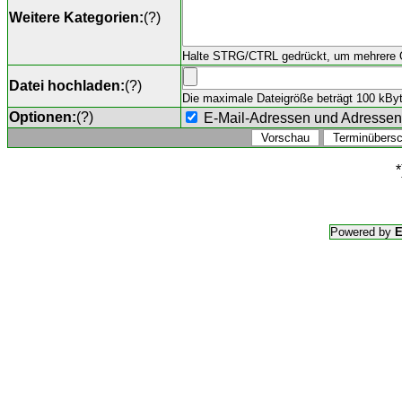
Weitere Kategorien:
(
?
)
Halte STRG/CTRL gedrückt, um mehrere O
Datei hochladen:
(
?
)
Die maximale Dateigröße beträgt 100 kByte,
Optionen:
(
?
)
E-Mail-Adressen und Adresse
*
Powered by
E