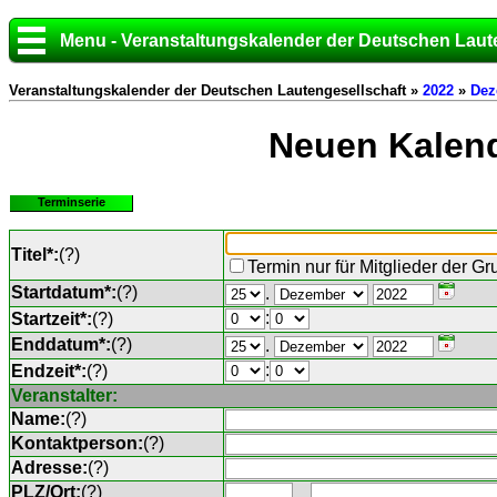
Menu - Veranstaltungskalender der Deutschen Laut
Veranstaltungskalender der Deutschen Lautengesellschaft »
2022
»
Dez
Neuen Kalend
Terminserie
Titel*:
(
?
)
Termin nur für Mitglieder der G
Startdatum*:
(
?
)
.
:
Startzeit*:
(
?
)
Enddatum*:
(
?
)
.
:
Endzeit*:
(
?
)
Veranstalter:
Name:
(
?
)
Kontaktperson:
(
?
)
Adresse:
(
?
)
PLZ/Ort:
(
?
)