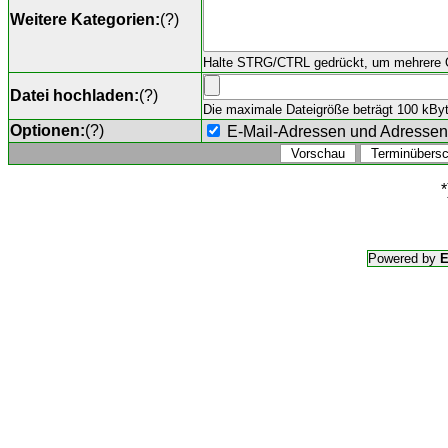
Weitere Kategorien:
(
?
)
Halte STRG/CTRL gedrückt, um mehrere O
Datei hochladen:
(
?
)
Die maximale Dateigröße beträgt 100 kByte,
Optionen:
(
?
)
E-Mail-Adressen und Adresse
*
Powered by
E