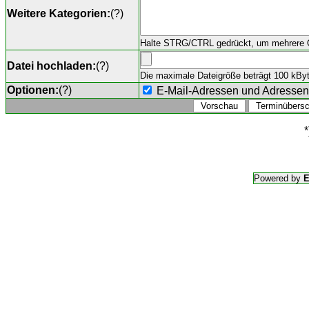
Weitere Kategorien:
(
?
)
Halte STRG/CTRL gedrückt, um mehrere O
Datei hochladen:
(
?
)
Die maximale Dateigröße beträgt 100 kByte,
Optionen:
(
?
)
E-Mail-Adressen und Adresse
*
Powered by
E