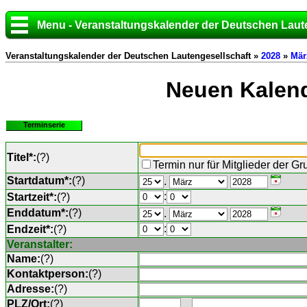
Menu - Veranstaltungskalender der Deutschen Laut
Veranstaltungskalender der Deutschen Lautengesellschaft »
2028
»
Mär
Neuen Kalend
Terminserie
Titel*:
(
?
)
Termin nur für Mitglieder der G
Startdatum*:
(
?
)
.
:
Startzeit*:
(
?
)
Enddatum*:
(
?
)
.
:
Endzeit*:
(
?
)
Veranstalter:
Name:
(
?
)
Kontaktperson:
(
?
)
Adresse:
(
?
)
PLZ/Ort:
(
?
)