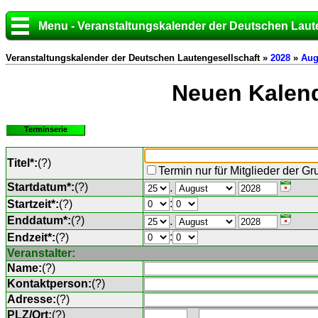
Menu - Veranstaltungskalender der Deutschen Laut
Veranstaltungskalender der Deutschen Lautengesellschaft »
2028
»
Aug
Neuen Kalend
Terminserie
Titel*:
(
?
)
Termin nur für Mitglieder der G
Startdatum*:
(
?
)
.
:
Startzeit*:
(
?
)
Enddatum*:
(
?
)
.
:
Endzeit*:
(
?
)
Veranstalter:
Name:
(
?
)
Kontaktperson:
(
?
)
Adresse:
(
?
)
PLZ/Ort:
(
?
)