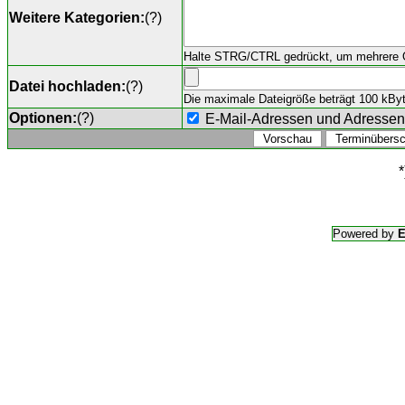
Weitere Kategorien:
(
?
)
Halte STRG/CTRL gedrückt, um mehrere O
Datei hochladen:
(
?
)
Die maximale Dateigröße beträgt 100 kByte,
Optionen:
(
?
)
E-Mail-Adressen und Adresse
*
Powered by
E