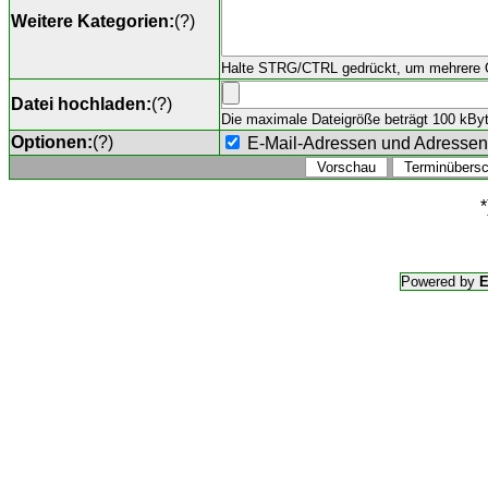
Weitere Kategorien:
(
?
)
Halte STRG/CTRL gedrückt, um mehrere O
Datei hochladen:
(
?
)
Die maximale Dateigröße beträgt 100 kByte,
Optionen:
(
?
)
E-Mail-Adressen und Adresse
*
Powered by
E