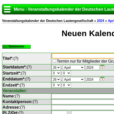
Menu - Veranstaltungskalender der Deutschen Laut
Veranstaltungskalender der Deutschen Lautengesellschaft »
2024
»
Apri
Neuen Kalend
Terminserie
Titel*:
(
?
)
Termin nur für Mitglieder der G
Startdatum*:
(
?
)
.
:
Startzeit*:
(
?
)
Enddatum*:
(
?
)
.
:
Endzeit*:
(
?
)
Veranstalter:
Name:
(
?
)
Kontaktperson:
(
?
)
Adresse:
(
?
)
PLZ/Ort:
(
?
)