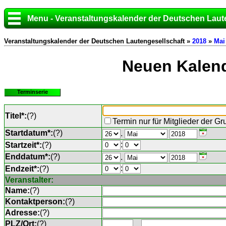
Menu - Veranstaltungskalender der Deutschen Laut
Veranstaltungskalender der Deutschen Lautengesellschaft »
2018
»
Mai
Neuen Kalend
Terminserie
Titel*:
(
?
)
Termin nur für Mitglieder der G
Startdatum*:
(
?
)
.
:
Startzeit*:
(
?
)
Enddatum*:
(
?
)
.
:
Endzeit*:
(
?
)
Veranstalter:
Name:
(
?
)
Kontaktperson:
(
?
)
Adresse:
(
?
)
PLZ/Ort:
(
?
)