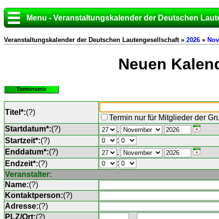
Menu - Veranstaltungskalender der Deutschen Laut
Veranstaltungskalender der Deutschen Lautengesellschaft »
2026
»
Nov
Neuen Kalend
Terminserie
Titel*:
(
?
)
Termin nur für Mitglieder der G
Startdatum*:
(
?
)
.
:
Startzeit*:
(
?
)
Enddatum*:
(
?
)
.
:
Endzeit*:
(
?
)
Veranstalter:
Name:
(
?
)
Kontaktperson:
(
?
)
Adresse:
(
?
)
PLZ/Ort:
(
?
)