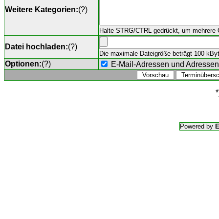
Weitere Kategorien:
(
?
)
Halte STRG/CTRL gedrückt, um mehrere O
Datei hochladen:
(
?
)
Die maximale Dateigröße beträgt 100 kByte,
Optionen:
(
?
)
E-Mail-Adressen und Adresse
*
Powered by
E