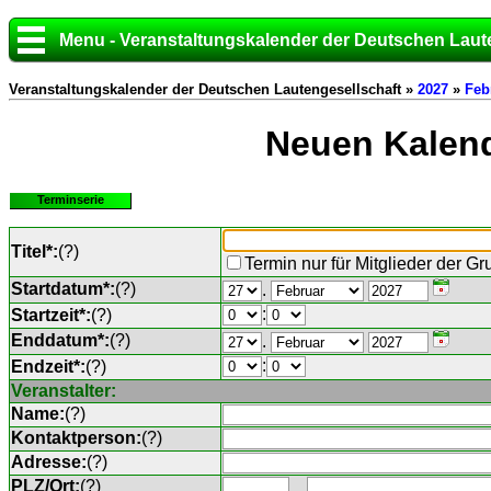
Menu - Veranstaltungskalender der Deutschen Laut
Veranstaltungskalender der Deutschen Lautengesellschaft »
2027
»
Feb
Neuen Kalend
Terminserie
Titel*:
(
?
)
Termin nur für Mitglieder der G
Startdatum*:
(
?
)
.
:
Startzeit*:
(
?
)
Enddatum*:
(
?
)
.
:
Endzeit*:
(
?
)
Veranstalter:
Name:
(
?
)
Kontaktperson:
(
?
)
Adresse:
(
?
)
PLZ/Ort:
(
?
)