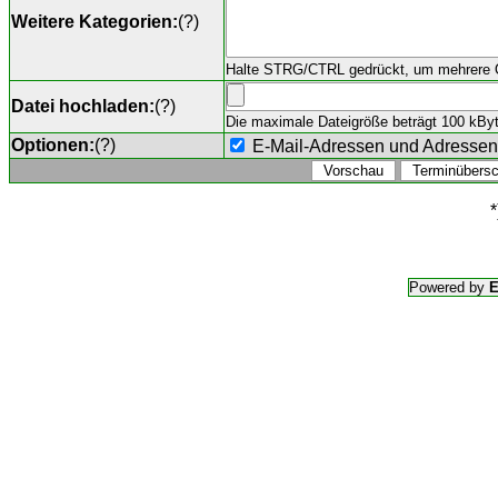
Weitere Kategorien:
(
?
)
Halte STRG/CTRL gedrückt, um mehrere O
Datei hochladen:
(
?
)
Die maximale Dateigröße beträgt 100 kByte,
Optionen:
(
?
)
E-Mail-Adressen und Adresse
*
Powered by
E