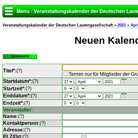
Menu - Veranstaltungskalender der Deutschen Laut
Veranstaltungskalender der Deutschen Lautengesellschaft »
2021
»
Apri
Neuen Kalend
Terminserie
Titel*:
(
?
)
Termin nur für Mitglieder der G
Startdatum*:
(
?
)
.
:
Startzeit*:
(
?
)
Enddatum*:
(
?
)
.
:
Endzeit*:
(
?
)
Veranstalter:
Name:
(
?
)
Kontaktperson:
(
?
)
Adresse:
(
?
)
PLZ/Ort:
(
?
)