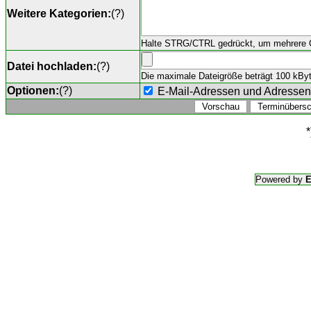
Weitere Kategorien:
(
?
)
Halte STRG/CTRL gedrückt, um mehrere O
Datei hochladen:
(
?
)
Die maximale Dateigröße beträgt 100 kByte,
Optionen:
(
?
)
E-Mail-Adressen und Adresse
*
Powered by
E