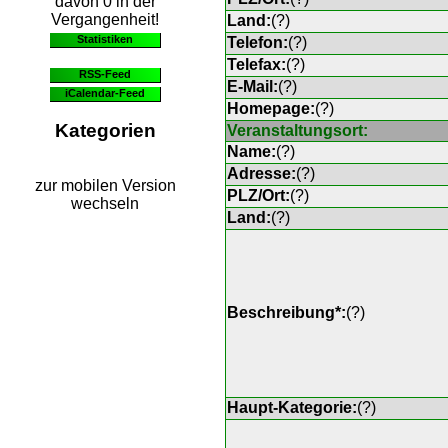
davon 0 in der
Vergangenheit!
Land:
(
?
)
Statistiken
Telefon:
(
?
)
Telefax:
(
?
)
RSS-Feed
E-Mail:
(
?
)
iCalendar-Feed
Homepage:
(
?
)
Kategorien
Veranstaltungsort:
Name:
(
?
)
Adresse:
(
?
)
zur mobilen Version
PLZ/Ort:
(
?
)
wechseln
Land:
(
?
)
Beschreibung*:
(
?
)
Haupt-Kategorie:
(
?
)