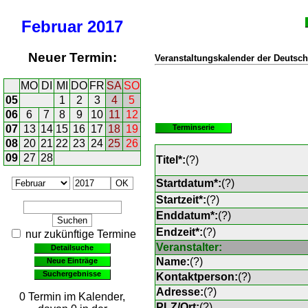
Februar
2017
Neuer Termin:
Veranstaltungskalender der Deutsch
MO
DI
MI
DO
FR
SA
SO
05
1
2
3
4
5
06
6
7
8
9
10
11
12
07
13
14
15
16
17
18
19
Terminserie
08
20
21
22
23
24
25
26
09
27
28
Titel*:
(
?
)
Startdatum*:
(
?
)
Startzeit*:
(
?
)
Enddatum*:
(
?
)
Endzeit*:
(
?
)
nur zukünftige Termine
Veranstalter:
Detailsuche
Name:
(
?
)
Neue Einträge
Suchergebnisse
Kontaktperson:
(
?
)
Adresse:
(
?
)
0 Termin im Kalender,
PLZ/Ort:
(
?
)