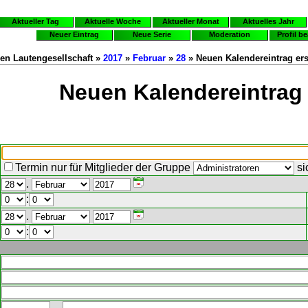
Aktueller Tag
Aktuelle Woche
Aktueller Monat
Aktuelles Jahr
Neuer Eintrag
Neue Serie
Moderation
Profil b
en Lautengesellschaft »
2017
»
Februar
»
28
» Neuen Kalendereintrag ers
Neuen Kalendereintrag 
Termin nur für Mitglieder der Gruppe
si
.
:
.
: