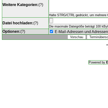
Weitere Kategorien:
(
?
)
Halte STRG/CTRL gedrückt, um mehrere O
Datei hochladen:
(
?
)
Die maximale Dateigröße beträgt 100 kByte,
Optionen:
(
?
)
E-Mail-Adressen und Adresse
*
Powered by
E