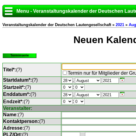
Menu - Veranstaltungskalender der Deutschen Laut
Veranstaltungskalender der Deutschen Lautengesellschaft »
2021
»
Aug
Neuen Kalend
Terminserie
Titel*:
(
?
)
Termin nur für Mitglieder der G
Startdatum*:
(
?
)
.
:
Startzeit*:
(
?
)
Enddatum*:
(
?
)
.
:
Endzeit*:
(
?
)
Veranstalter:
Name:
(
?
)
Kontaktperson:
(
?
)
Adresse:
(
?
)
PLZ/Ort:
(
?
)