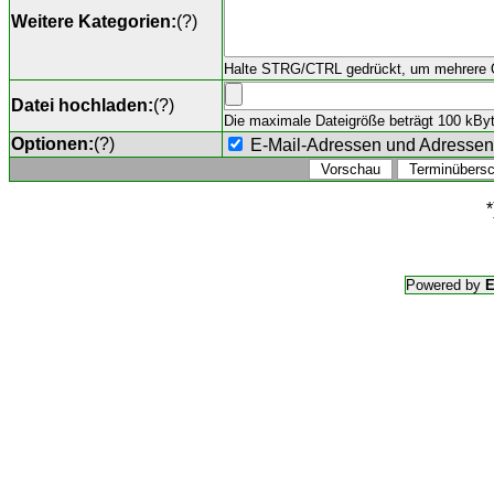
Weitere Kategorien:
(
?
)
Halte STRG/CTRL gedrückt, um mehrere O
Datei hochladen:
(
?
)
Die maximale Dateigröße beträgt 100 kByte,
Optionen:
(
?
)
E-Mail-Adressen und Adresse
*
Powered by
E