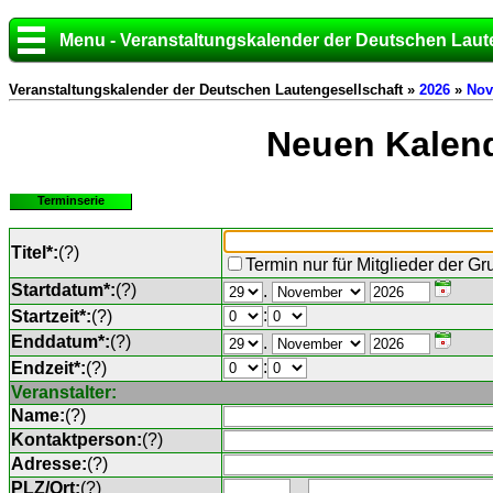
Menu - Veranstaltungskalender der Deutschen Laut
Veranstaltungskalender der Deutschen Lautengesellschaft »
2026
»
Nov
Neuen Kalend
Terminserie
Titel*:
(
?
)
Termin nur für Mitglieder der G
Startdatum*:
(
?
)
.
:
Startzeit*:
(
?
)
Enddatum*:
(
?
)
.
:
Endzeit*:
(
?
)
Veranstalter:
Name:
(
?
)
Kontaktperson:
(
?
)
Adresse:
(
?
)
PLZ/Ort:
(
?
)